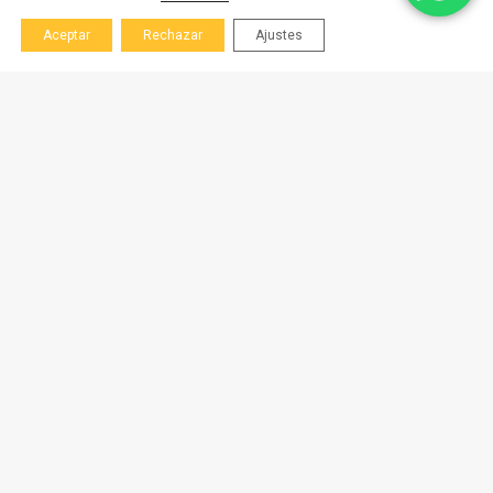
Aceptar
Rechazar
Ajustes
TE DOY LA BIENVENIDA A MI
CASA: ACHALA
Achala es el centro de yoga de referencia en
Huelva. No busques más: has llegado al yoga tal
como es.
Mi seña de identidad en Achala es enseñar una tradición