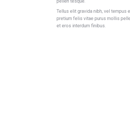
pellen tesque.
Tellus elit gravida nibh, vel tempus e
pretium felis vitae purus mollis pe
et eros interdum finibus.