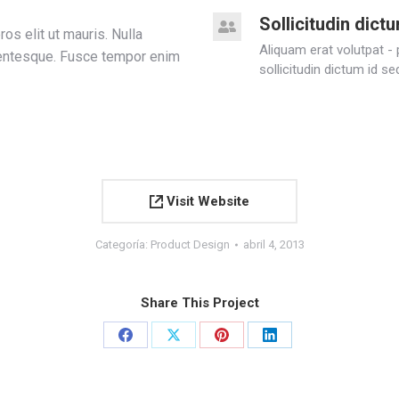
Sollicitudin dict
ros elit ut mauris. Nulla
Aliquam erat volutpat -
llentesque. Fusce tempor enim
sollicitudin dictum id s
Visit Website
Categoría:
Product Design
abril 4, 2013
Share This Project
Share
Share
Share
Share
on
on
on
on