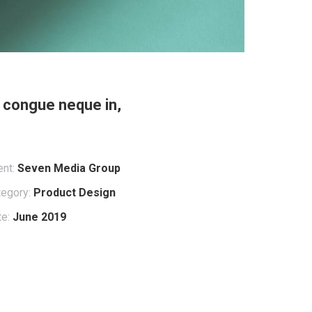
e, congue neque in,
ent:
Seven Media Group
egory:
Product Design
e:
June 2019