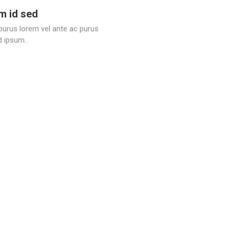
um id sed
 purus lorem vel ante ac purus
ed ipsum.