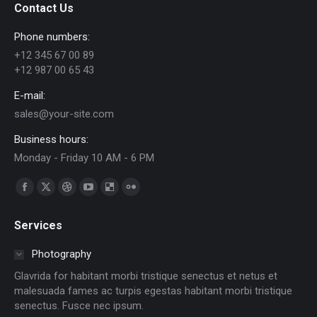
Contact Us
Phone numbers:
+12 345 67 00 89
+12 987 00 65 43
E-mail:
sales@your-site.com
Business hours:
Monday - Friday 10 AM - 6 PM
Encuéntranos en:
Facebook
X
Dribbble
YouTube
Delicious
Flickr
page
page
page
page
page
page
Services
opens
opens
opens
opens
opens
opens
in
in
in
in
in
in
Photography
new
new
new
new
new
new
Glavrida for habitant morbi tristique senectus et netus et
window
window
window
window
window
window
malesuada fames ac turpis egestas habitant morbi tristique
senectus. Fusce nec ipsum.