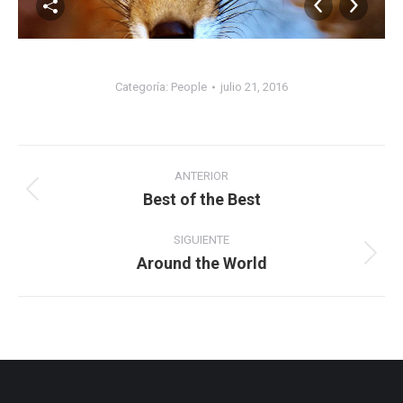
Categoría:
People
julio 21, 2016
Navegación
ANTERIOR
entre
Best of the Best
Álbum
álbumes
anterior:
SIGUIENTE
Around the World
Álbum
siguiente: