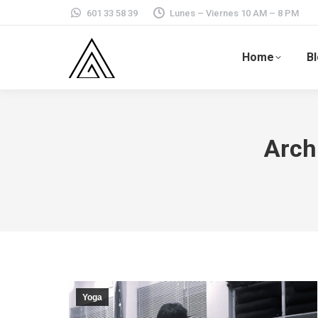
601 33 58 39
Lunes – Viernes 10 AM – 8 PM
Home
B
Arch
Yoga