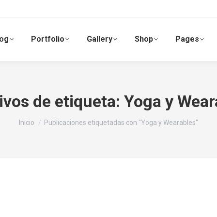
log
Portfolio
Gallery
Shop
Pages
ivos de etiqueta:
Yoga y Wear
Estás aquí:
Inicio
Publicaciones etiquetadas con "Yoga y Wearables"