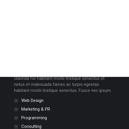
Services
Photography
Glavrida for habitant morbi tristique senectus et
netus et malesuada fames ac turpis egestas
habitant morbi tristique senectus. Fusce nec ipsum.
Web Design
Marketing & PR
Programming
Consulting