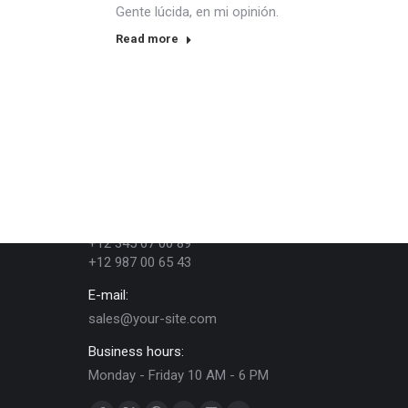
Gente lúcida, en mi opinión.
Read more
Contact Us
Phone numbers:
+12 345 67 00 89
+12 987 00 65 43
E-mail:
sales@your-site.com
Business hours:
Monday - Friday 10 AM - 6 PM