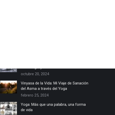
Recent Posts
Yoga en la Era Digital: Un equilibrio entre
Tecnología y Tradición
octubre 20, 2024
Vinyasa de la Vida: Mi Viaje de Sanación
del Asma a través del Yoga
febrero 25, 2024
Yoga: Más que una palabra, una forma
de vida