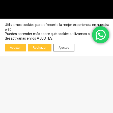
Utilizamos cookies para ofrecerte la mejor experiencia en nuestra
web.
Puedes aprender más sobre qué cookies utilizamos o
desactivarlas en los
AJUSTES
.
Aceptar
Rechazar
Ajustes
Contact Us
Phone numbers:
+12 345 67 00 89
+12 987 00 65 43
E-mail:
sales@your-site.com